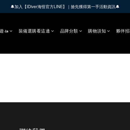
🔔加入【IDiver海怪官方LINE】｜搶先獲得第一手活動資訊🔔
🚚 全館商品滿 $3,000 享免運優惠【會員限定】
🚚 全館商品滿 $3,000 享免運優惠【會員限定】
遊🚤
裝備選購看這邊
品牌分類
購物須知
夥伴招