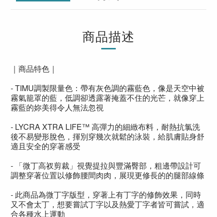
商品描述
｜商品特色｜
- TIMU調製限量色：帶有灰色調的霧藍色，像是天空中被
霧氣籠罩的藍，低調卻透露著掩蓋不住的光芒，就像穿上
霧藍的妳美得令人無法忽視
- LYCRA XTRA LIFE™ 高彈力的細緻布料，耐熱抗氯洗
後不易變形脫色，揮別穿幾次就鬆的泳裝，給肌膚貼身舒
適且安全的穿著感受
- 「微丁高衩剪裁」視覺提拉與豐滿臀部，粗邊帶設計可
調整穿著位置以修飾腰間肉肉，展現更修長的的腿部線條
- 此商品為微丁字版型，穿著上有丁字的修飾效果，同時
又不會太丁，想要嘗試丁字以及熱愛丁字者皆可嘗試，適
合各種水上運動