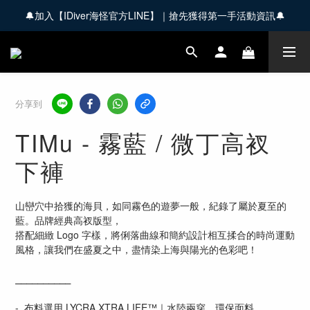
🔔加入【IDiver海怪官方LINE】｜搶先獲得第一手活動資訊🔔
🚚 全館商品滿 $3,000 享免運優惠【會員限定】
🚚 全館商品滿 $3,000 享免運優惠【會員限定】
分享到
TIMu - 霧藍 / 微丁高衩
下褲
山巒穴中拾獲的海貝，如同霧色的遊夢一般，紀錄了屬於夏至的
藍。品牌經典高衩版型，
搭配細緻 Logo 字樣，將俐落曲線和簡約設計相互揉合的時尚運動
風格，讓我們在盛夏之中，盡情染上海與陽光的色彩吧！
⎯⎯⎯⎯⎯⎯⎯⎯⎯⎯
-  布料選用 LYCRA XTRA LIFE™｜水陸兩穿，環保面料