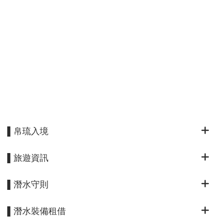
▌帛琉入境
▌旅遊資訊
▌潛水守則
▌潛水裝備租借