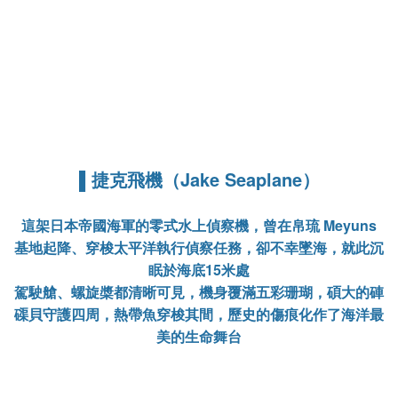
▌捷克飛機（Jake Seaplane）
這架日本帝國海軍的零式水上偵察機，曾在帛琉 Meyuns
基地起降、穿梭太平洋執行偵察任務，卻不幸墜海，就此沉
眠於海底15米處
駕駛艙、螺旋槳都清晰可見，機身覆滿五彩珊瑚，碩大的硨
磲貝守護四周，熱帶魚穿梭其間，歷史的傷痕化作了海洋最
美的生命舞台