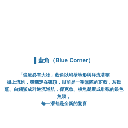
▌藍角（Blue Corner）
「強流必有大物」藍角以峭壁地形與洋流著稱
掛上流鉤，穩穩定在礁頂，眼前是一望無際的蔚藍，灰礁
鯊、白鰭鯊成群逆流巡航，傑克魚、梭魚凝聚成壯觀的銀色
魚牆，
每一潛都是全新的驚喜