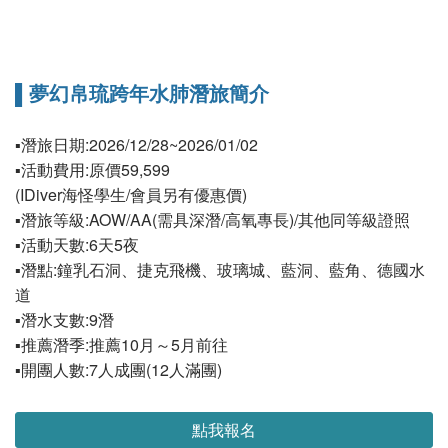
▌夢幻帛琉跨年水肺潛旅簡介
▪︎潛旅日期:2026/12/28~2026/01/02
▪︎活動費用:原價59,599
(IDiver海怪學生/會員另有優惠價)
▪︎潛旅等級:AOW/AA(需具深潛/高氧專長)/其他同等級證照
▪︎活動天數:6天5夜
▪︎潛點:鐘乳石洞、捷克飛機、玻璃城、藍洞、藍角、德國水
道
▪︎潛水支數:9潛
▪︎推薦潛季:推薦10月～5月前往
▪︎開團人數:7人成團(12人滿團)
點我報名