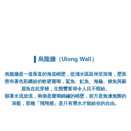
▌烏龍牆（Ulong Wall）
烏龍牆是一道垂直的海底峭壁，從淺水區延伸至深海，壁面
密布著色彩繽紛的軟硬珊瑚，鯊魚、魟魚、海龜、梭魚與蘇
眉魚在此穿梭，生態豐富得令人目不暇給。
順著水流放流，兩側是珊瑚錦繡的峭壁，前方是無邊無際的
深藍，那種「飛翔感」是只有潛水才能給你的自由。