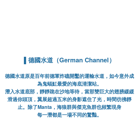
▌德國水道（German Channel）
德國水道原是百年前德軍炸礁開鑿的運輸水道，如今意外成
為鬼蝠魟最愛的海底清潔站。
潛入水道底部，靜靜跪在沙地等待，當那雙巨大的翅膀緩緩
滑過你頭頂，翼展超過五米的身影遮住了光，時間彷彿靜
止。除了Manta，海狼群與傑克魚群也頻繁現身
每一潛都是一場不同的驚豔。