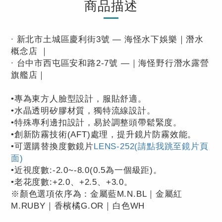
商品描述
∙ 新北市土城區慶利街3號 — 海怪水下娛樂｜潛水
概念店 ｜
∙ 台中市西屯區安和路2-7號 —｜海怪野行潛水露營
旗艦店｜
•專為東方人臉型設計，服貼舒適。
•水晶透明矽膠材質，獨特流線設計。
•特殊專利邊扣設計，易於調整頭帶鬆緊度。
•創新防霧技術(AFT)處理，提升鏡片防霧效能。
•
可選購替換度數鏡片
LENS-252(請點我跳至鏡片頁
面)
•近視度數:-2.0~-8.0(0.5為一個級距)。
•老花度數:+2.0、+2.5、+3.0。
※顏色選項依序為：金屬藍M.N.BL｜金屬紅
M.RUBY｜香檳橘G.OR｜白色WH