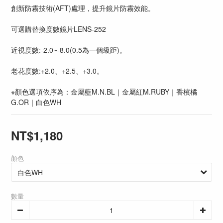
創新防霧技術(AFT)處理，提升鏡片防霧效能。
可選購替換度數鏡片LENS-252
近視度數:-2.0~-8.0(0.5為一個級距)。
老花度數:+2.0、+2.5、+3.0。
※顏色選項依序為：金屬藍M.N.BL｜金屬紅M.RUBY｜香檳橘
G.OR｜白色WH
NT$1,180
顏色
數量