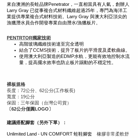
來自澳洲的⾧蛙品牌Penetrator，一直相當具有人氣，創辦人
Larry Gray 已從事複合式材料纖維超過25年，專門為海洋工
業提供專業複合式材料技術。Larry Gray 與澳大利亞頂尖的
漁獵潛水員合作開發專業自由潛水/漁獵板片。
PENTRTOR獨家技術
高階玻璃纖維技術達至完全透明
結合了CCMS技術，提升了板片的平滑度及柔軟曲線。
使用澳大利亞製造的EDMP水軌，更能有效地控制水流
量，提高擺水效率也防止板片踢動的不穩定性。
裸板規格
長度：72公分、62公分(工作板長)
寬度：19公分
保固：三年保固（台灣公司貨）
〔62公分僅圓LOGO〕
建議搭配腳套（另外下單）：
Unlimited Land - UN COMFORT 蛙鞋腳套
橡膠非常柔軟舒