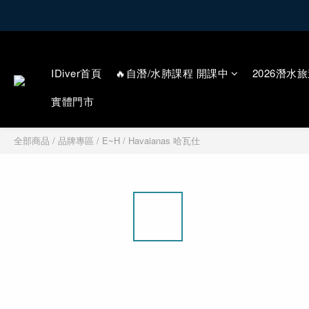
IDiver首頁
🔥自潛/水肺課程 開課中
2026潛水旅
實體門市
全部商品
/
品牌專區
/
E~H
/
Havaianas 哈瓦仕