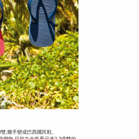
0雙,幾乎變成巴西國民鞋。
腳拖,目前在全世界已達2.2億雙的