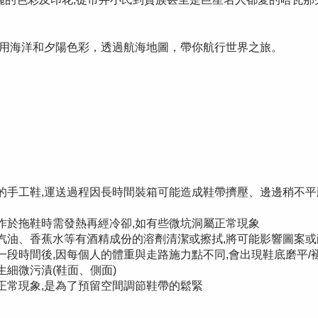
，本季用海洋和夕陽色彩，透過航海地圖，帶你航行世界之旅。
送來台的手工鞋,運送過程因長時間裝箱可能造成鞋帶擠壓、邊邊稍不
質製作於拖鞋時需發熱再經冷卻,如有些微坑洞屬正常現象 
白水、汽油、香蕉水等有酒精成份的溶劑清潔或擦拭,將可能影響圖案
使用一段時間後,因每個人的體重與走路施力點不同,會出現鞋底磨平
產生細微污漬(鞋面、側面)
槽屬正常現象,是為了預留空間調節鞋帶的鬆緊