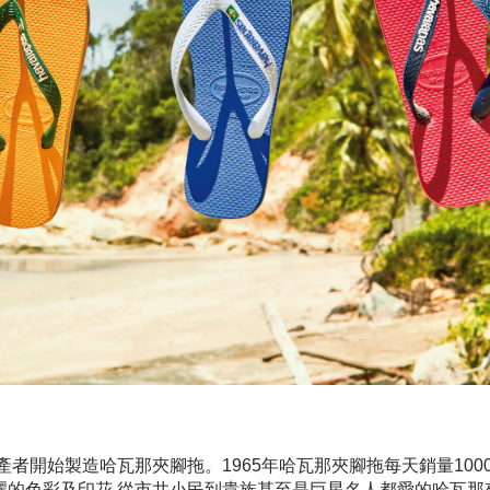
生產者開始製造哈瓦那夾腳拖。1965年哈瓦那夾腳拖每天銷量100
麗的色彩及印花,從市井小民到貴族甚至是巨星名人都愛的哈瓦那夾