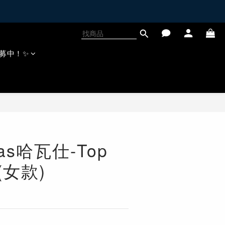
募中！✨
nas哈瓦仕-Top
l(女款)