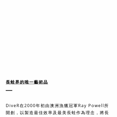
長蛙界的唯一藝術品
DiveR
在
2000
年初由澳洲漁獵冠軍
Ray Powell
所
開創，以製造最佳效率及最美長蛙作為理念，將長