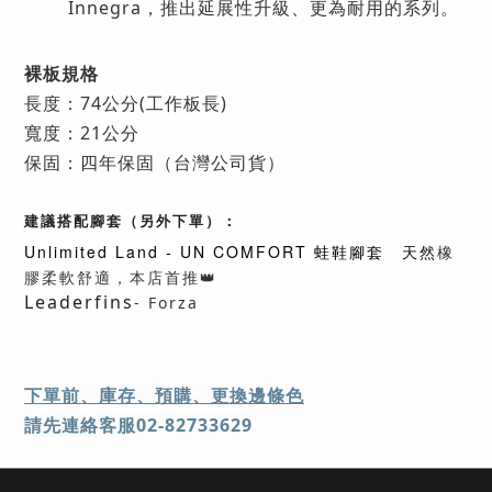
Innegra，推出延展性升級、更為耐用的系列。
裸板規格
長度：74公分(工作板長)
寬度：21公分
保固：四年保固（台灣公司貨）
建議搭配腳套（另外下單）：
Unlimited Land - UN COMFORT
蛙鞋腳套
天然
橡
膠柔軟舒適，本店首推👑
Leaderfins
- Forza
下
單前、庫存、預購、更換邊條色
請先連絡客服02-82733629