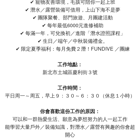
✔ 寵物友善環境，毛孩可陪你一起上班
✔ 潛水／露營裝備可借用，上山下海不是夢
✔ 團隊聚餐、部門旅遊、月團建活動
✔ 每年最低6000元進修補助
✔ 每滿一年，可兌換初／進階「潛水證照課程」
✔ 生日／端午／中秋裝備禮金。
✔ 限定夏季福利：每月免費２潛！FUNDIVE ／團練
工作地點：
新北市土城區慶利街３號
工作時間：
平日周一～周五，早上９：３０～６：３０（休息１小時）
你會喜歡這份工作的原因：
可以和一群熱愛生活、願意為夢想努力的人一起工作
能學習大量戶外／裝備知識，對潛水／露營有興趣的你會超
開心