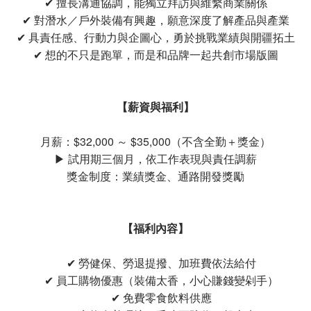
✔ 擅長溝通協調，能獨立拜訪與維繫商業關係
✔ 對潛水／戶外裝備有興趣，願意深度了解產品與產業
✔ 具責任感、行動力與企圖心，勇於挑戰業績與開疆拓土
✔ 想的不只是跑單，而是和品牌一起共創市場版圖
【薪資與福利】
月薪：$32,000 ～ $35,000（不含全勤＋獎金）
▶ 試用期三個月，依工作表現與責任調薪
獎金制度：業績獎金、通路開發獎勵
【福利內容】
✔ 勞健保、勞退提撥、加班費依法給付
✔ 員工購物優惠（裝備太香，小心賺錢變剁手）
✔ 免費零食飲料供應