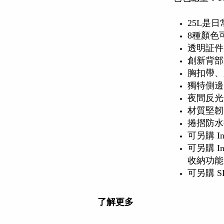
25L是
8種顏色
透明証件
創新背部
胸扣帶、
獨特側邊
夜間反光
材質堅韌
捲摺防水
可另購 I
可另購 
收納功能
可另購 S
了解更多