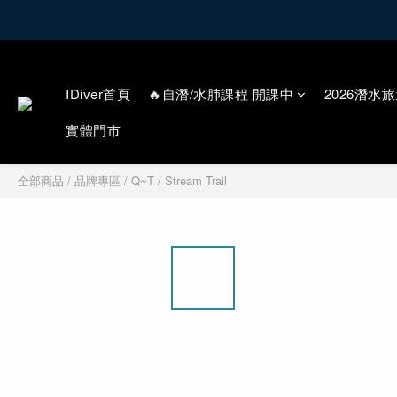
IDiver首頁
🔥自潛/水肺課程 開課中
2026潛水旅
實體門市
全部商品
/
品牌專區
/
Q~T
/
Stream Trail