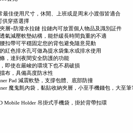
日常最佳使用尺寸，休閒、上班或是周末小渡假皆適合
可供穿搭選擇
夾層+防潑水拉鏈 拉鏈內可放置個人物品及識別証件
透氣減壓軟墊結構，能舒緩長時間負重的不適
腰扣帶可平穩固定您的背包避免隨意晃動
的紅色排水孔可做為提水袋集水或排水使用
條，達到夜間安全防護的功能
，即使在嚴峻的環境下也不易破損
擋布，具備高度防水性
nner Pad 減震軟墊，支撐包體、底部防撞
Inner 魔鬼氈內袋，黏貼收納夾層，小至手機錢包，大至
D Mobile Holder 吊掛式手機袋，掛於背帶扣環