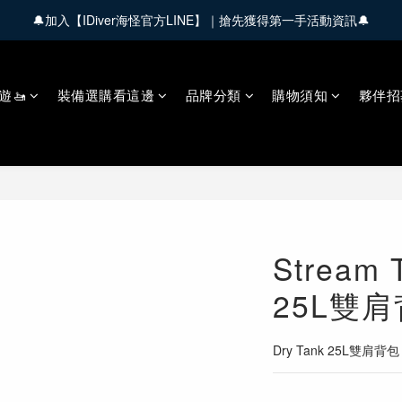
🔔加入【IDiver海怪官方LINE】｜搶先獲得第一手活動資訊🔔
🚚 全館商品滿 $3,000 享免運優惠【會員限定】
🚚 全館商品滿 $3,000 享免運優惠【會員限定】
遊🚤
裝備選購看這邊
品牌分類
購物須知
夥伴招
Stream T
25L雙
Dry Tank 25L雙肩背包