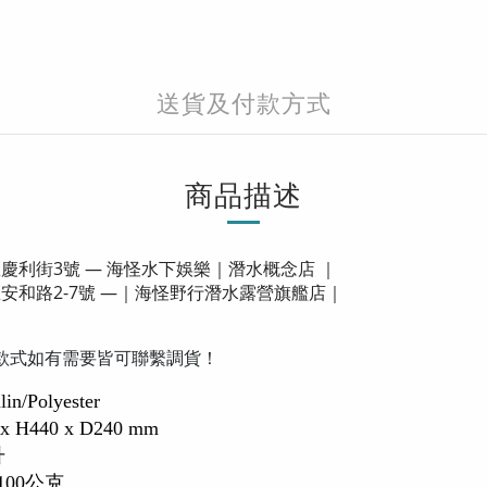
送貨及付款方式
商品描述
區慶利街3號 — 海怪水下娛樂｜潛水概念店 ｜
區安和路2-7號 —｜海怪野行潛水露營旗艦店｜
款式如有需要皆可聯繫調貨！
n/Polyester
 H440 x D240 mm
升
100公克